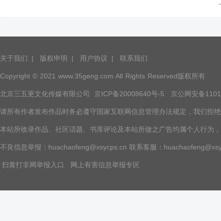
死地， 可怎么半路却跑出个能力比
干起了兽医的工作，并且还专给母
她还强大的魔尊， 封她灵力就算
猪实施接生、产后护理。因这个工
了，还总想要和她成亲？ 她：“那
作不体面，颇受众人嘲笑。
个，能不能先给我解了封印，咱们
在意外的车祸中，他获得了先祖扁
之间，一切都好商量不是嘛？”
鹊的传承，并得到了扁鹊神针。
他：“成了亲之后，你说什么都听你
他手中的扁鹊神针，对善者是一针
关于我们
|
版权申明
|
用户协议
|
联系我们
的！” 她在心里咆哮：无耻，没见
救人，对恶者是一针要命，闯荡在
过这么厚颜无耻的……
华国都市中。 当初，为了避
Copyright © 2021 www.35geng.com All Rights Reserved版权所有
免丈母娘反对，他怂恿年青貌美的
周雨兰与他悄悄的领取结婚证，来
北京三五更文化传媒有限公司
京ICP备20008640号-5
京公网安备11010
了个先斩后奏。 可婚后三
年，夫妻并没有同床，因为，周雨
请所有作者发布作品时务必遵守国家互联网信息管理办法规定，我们拒绝任何
兰迷茫在婚姻中，她如何走出婚姻
的迷茫期？ 而秦凡通过神乎
本站所收录作品、社区话题、书库评论及本站所做之广告均属个人行为，
其神的医术，拥有了人人都想要的
财富、豪车、别墅，红颜知己更是
不良信息举报：huachaofeng@xsycps.cn 联系客服：huachaofeng@xsyc
遍布天下，他又如何做到只从花中
过，不带一抹香。
扫黄打非网举报入口
网上有害信息举报专区