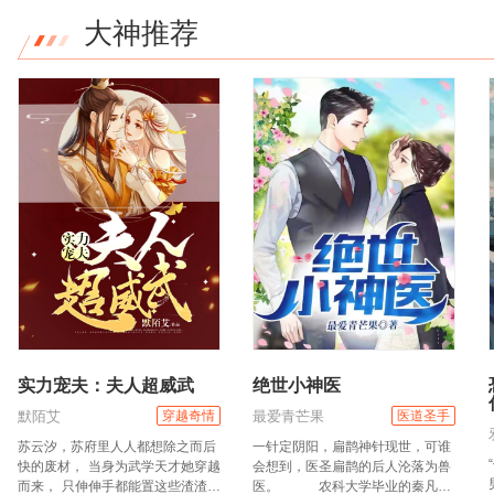
大神推荐
实力宠夫：夫人超威武
绝世小神医
默陌艾
最爱青芒果
穿越奇情
医道圣手
苏云汐，苏府里人人都想除之而后
一针定阴阳，扁鹊神针现世，可谁
快的废材， 当身为武学天才她穿越
会想到，医圣扁鹊的后人沦落为兽
而来， 只伸伸手都能置这些渣渣于
医。 农科大学毕业的秦凡，