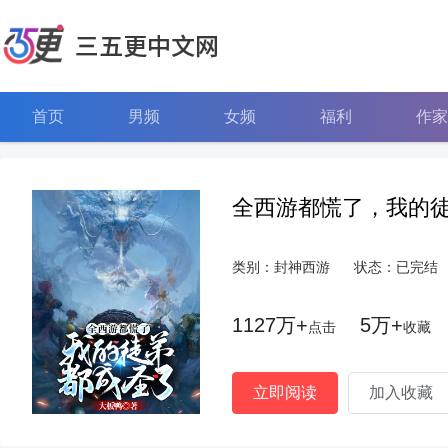
三五更中文网
首页
男频
女频
福利
作家
全西游都慌了，我的
类别：封神西游
状态：已完结
1127万+
5万+
点击
收藏
立即阅读
加入收藏