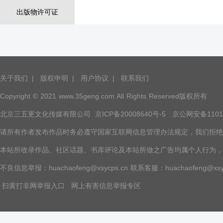
出版物许可证
关于我们
|
版权申明
|
用户协议
|
联系我们
Copyright © 2021 www.35geng.com All Rights Reserved版权所有
北京三五更文化传媒有限公司
京ICP备20008640号-5
京公网安备11010
请所有作者发布作品时务必遵守国家互联网信息管理办法规定，我们拒绝任何
本站所收录作品、社区话题、书库评论及本站所做之广告均属个人行为，
不良信息举报：huachaofeng@xsycps.cn 联系客服：huachaofeng@xsyc
扫黄打非网举报入口
网上有害信息举报专区