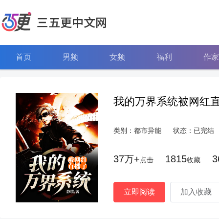
三五更中文网
首页
男频
女频
福利
作家
我的万界系统被网红
类别：都市异能
状态：已完结
37万+
1815
3
点击
收藏
立即阅读
加入收藏