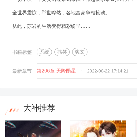
全世界震惊，举世哗然，各地富豪争相抢购。
从此，苏岩的生活变得精彩纷呈……
系统
搞笑
爽文
书籍标签
第206章 天降陨星
·
最新章节
2022-06-22 17:14:21
大神推荐