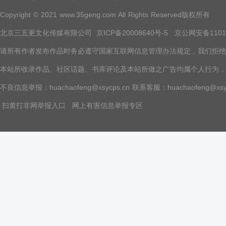
捏住洛落的下巴，“抛弃我，去祸害
Copyright © 2021 www.35geng.com All Rights Reserved版权所有
别人？” 男人清冽的气息压着洛落
呼吸有些滞后，她隐隐听到那个站
北京三五更文化传媒有限公司
京ICP备20008640号-5
在金字塔尖的男人求她。 “别走，
京公网安备11010
你要的我都给。” “不管是什么，我
请所有作者发布作品时务必遵守国家互联网信息管理办法规定，我们拒绝任何
都能给。” “你是我的了。”
本站所收录作品、社区话题、书库评论及本站所做之广告均属个人行为，
不良信息举报：huachaofeng@xsycps.cn 联系客服：huachaofeng@xsyc
扫黄打非网举报入口
网上有害信息举报专区