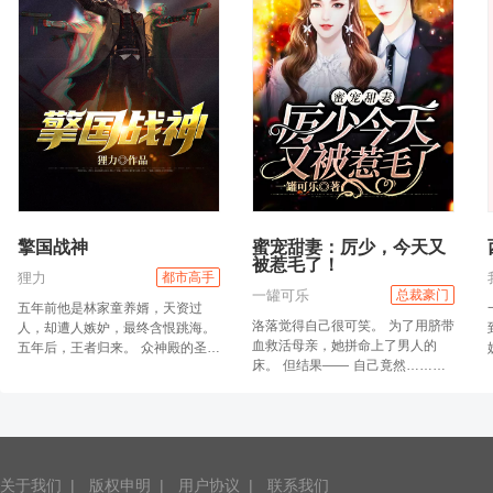
擎国战神
蜜宠甜妻：厉少，今天又
被惹毛了！
狸力
都市高手
一罐可乐
总裁豪门
五年前他是林家童养婿，天资过
洛落觉得自己很可笑。 为了用脐带
人，却遭人嫉妒，最终含恨跳海。
血救活母亲，她拼命上了男人的
五年后，王者归来。 众神殿的圣
床。 但结果—— 自己竟然……竟
王，医圣武圣财圣都称他为主公。
然搞错对象了？？ 这是什么狗血言
这一次，他要守护爱的人，也要带
情剧？！！ 面对眼前不爽到极点的
着追随他的人一起走向辉煌。
厉氏总裁，洛落尴尬一笑：“误会，
天大的误会。” 厉南靳的脸色，肉
眼可见的又黑了一度，“然后呢？”
关于我们
|
版权申明
|
用户协议
|
“我当然是……” “是什么？”厉南靳
联系我们